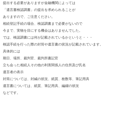
提出する必要がありますが金融機関によっては
「遺言書検認調書」の提出を求められることが
ありますので、ご注意ください。
相続登記手続の場合、検認調書まで必要がないので
今まで、実物を目にする機会はありませんでした。
では、検認調書には何が記載されているかというと・・・
検認手続を行った際の封筒や遺言書の状況が記載されています。
具体的には
期日、場所、裁判官、裁判所書記官
立ち会った相続人その他の利害関係人の住所及び氏名
遺言者の表示
封筒については、封緘の状況、紙質、枚数等、筆記用具
遺言書については、紙質、筆記用具、編綴の状況
などです。