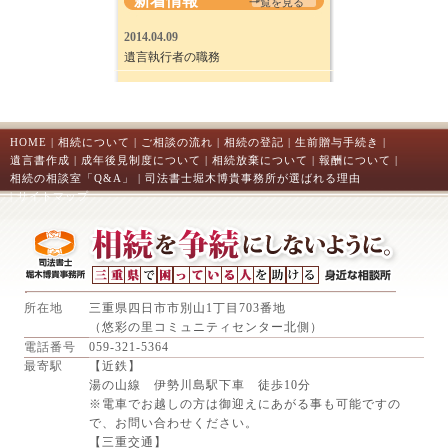
新着情報
一覧を見る
2014.04.09
遺言執行者の職務
HOME
|
相続について
|
ご相談の流れ
|
相続の登記
|
生前贈与手続き
|
遺言書作成
|
成年後見制度について
|
相続放棄について
|
報酬について
|
相続の相談室「Q&A」
|
司法書士堀木博貴事務所が選ばれる理由
|
サイトマップ
所在地
三重県四日市市別山1丁目703番地
（悠彩の里コミュニティセンター北側）
電話番号
059-321-5364
最寄駅
【近鉄】
湯の山線 伊勢川島駅下車 徒歩10分
※電車でお越しの方は御迎えにあがる事も可能ですの
で、お問い合わせください。
【三重交通】