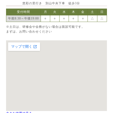
悠彩の里行き 別山中央下車 徒歩3分
受付時間
月
火
水
木
金
土
日
午前8:30～午後19:00
○
○
○
○
○
△
△
※土日は、研修会や会務がない場合は面談可能です。
まずは、お問い合わせください